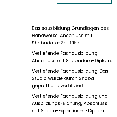
Basisausbildung
Grundlagen des
Handwerks. Abschluss mit
Shabadora-Zertifikat
.
Vertiefende
Fachausbildung
.
Abschluss mit
Shabadora-Diplom
.
Vertiefende
Fachausbildung
. Das
Studio
wurde durch
Shaba
geprüft und zertifiziert.
Vertiefende
Fachausbildung
und
Ausbildungs-Eignung, Abschluss
mit Shaba-Expertinnen-Diplom.