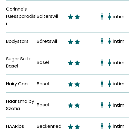
Corinne's
Fuessparadisl
Balterswil
intim
i
Bodystars
Bäretswil
intim
Sugar Suite
Basel
intim
Basel
Hairy Coo
Basel
intim
Haarisma by
Basel
intim
Szofia
HAARlos
Beckenried
intim