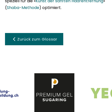
speziell für die «
Kunst der sanften Haarentfernung
»
(
Shaba-Methode
) optimiert.
Zurück zum Glossar